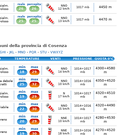
reale
percepita
zialm.
NNO
4450 m
1017 mb
26
26
voloso
12 km/h
reale
percepita
zialm.
NNO
4470 m
1017 mb
25
25
voloso
13 km/h
omuni della provincia di Cosenza
GHI
-
JKL
-
MNO
-
PQR
-
STU
-
VWXYZ
O
TEMPERATURE
VENTI
PRESSIONE
QUOTA 0°C
min
max
4300÷4580
zialm.
1014÷1017
NNO
18
29
voloso
14 km/h
mb
m
min
max
4350÷4520
ia debole
1014÷1016
NNO
25
32
tratti
10 km/h
mb
m
min
max
4320÷4510
zialm.
1014÷1017
N
19
29
voloso
17 km/h
mb
m
min
max
4320÷4490
1014÷1016
NNO
iabile
22
30
15 km/h
mb
m
min
max
4280÷4530
1014÷1017
NNE
ereno
20
29
10 km/h
mb
m
min
max
4270÷4520
1013÷1016
NNE
ereno
19
30
18 km/h
mb
m