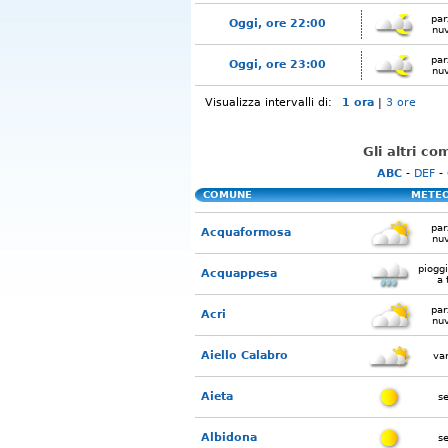
par
Oggi, ore 22:00
nu
par
Oggi, ore 23:00
nu
Visualizza intervalli di:
1 ora
|
3 ore
Gli altri c
ABC
-
DEF
-
COMUNE
METE
par
Acquaformosa
nu
piogg
Acquappesa
a 
par
Acri
nu
Aiello Calabro
var
Aieta
s
Albidona
s