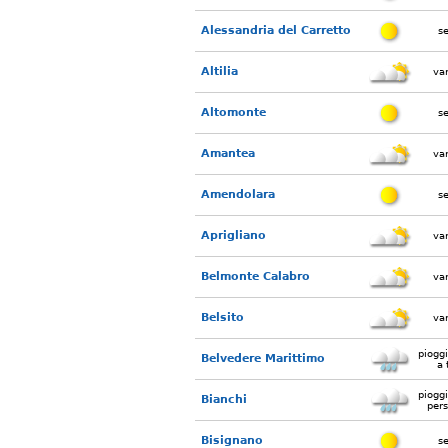
Alessandria del Carretto
s
Altilia
var
Altomonte
s
Amantea
var
Amendolara
s
Aprigliano
var
Belmonte Calabro
var
Belsito
var
piogg
Belvedere Marittimo
a 
piogg
Bianchi
pers
Bisignano
s