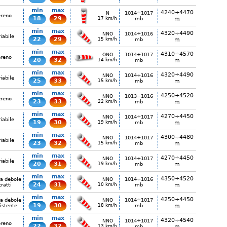
min
max
4240÷4470
1014÷1017
N
ereno
18
29
17 km/h
mb
m
min
max
4320÷4490
1014÷1016
NNO
iabile
22
29
15 km/h
mb
m
min
max
4310÷4570
1014÷1017
ONO
ereno
20
32
14 km/h
mb
m
min
max
4320÷4490
1014÷1016
NNO
iabile
25
33
15 km/h
mb
m
min
max
4250÷4520
1013÷1016
NNO
ereno
23
33
22 km/h
mb
m
min
max
4270÷4450
1014÷1017
NNO
iabile
19
30
19 km/h
mb
m
min
max
4300÷4480
1014÷1017
NNO
iabile
23
32
15 km/h
mb
m
min
max
4270÷4450
1014÷1017
NNO
iabile
20
31
19 km/h
mb
m
min
max
4350÷4520
ia debole
1014÷1016
NNO
24
31
tratti
10 km/h
mb
m
min
max
4250÷4450
ia debole
1014÷1017
NNO
19
30
istente
18 km/h
mb
m
min
max
4320÷4540
1014÷1017
NNO
ereno
22
32
13 km/h
mb
m