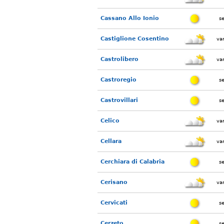
Cassano Allo Ionio
s
Castiglione Cosentino
var
Castrolibero
var
Castroregio
s
Castrovillari
s
Celico
var
Cellara
var
Cerchiara di Calabria
s
Cerisano
var
Cervicati
s
Cerzeto
s