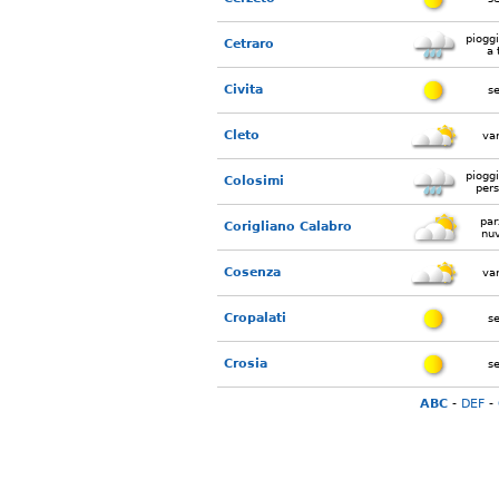
piogg
Cetraro
a 
Civita
s
Cleto
var
piogg
Colosimi
pers
par
Corigliano Calabro
nu
Cosenza
var
Cropalati
s
Crosia
s
ABC
-
DEF
-