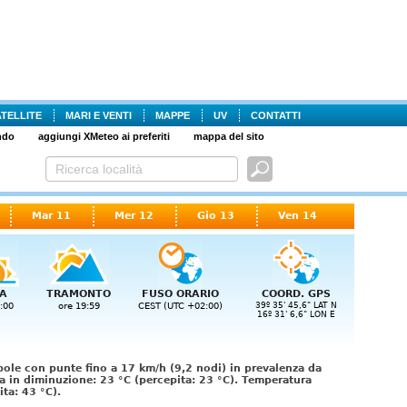
ATELLITE
MARI E VENTI
MAPPE
UV
CONTATTI
ndo
aggiungi XMeteo ai preferiti
mappa del sito
Mar 11
Mer 12
Gio 13
Ven 14
A
TRAMONTO
FUSO ORARIO
COORD. GPS
:00
ore 19:59
CEST (UTC +02:00)
39º 35' 45,6" LAT N
16º 31' 6,6" LON E
ole con punte fino a 17 km/h (9,2 nodi) in prevalenza da
 in diminuzione: 23 °C (percepita: 23 °C). Temperatura
ta: 43 °C).