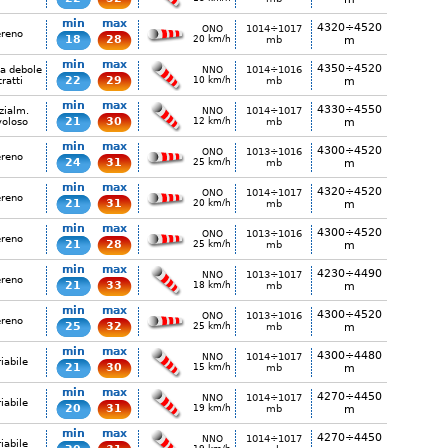
min
max
4320÷4520
1014÷1017
ONO
ereno
18
28
20 km/h
mb
m
min
max
4350÷4520
ia debole
1014÷1016
NNO
22
29
tratti
10 km/h
mb
m
min
max
4330÷4550
zialm.
1014÷1017
NNO
21
30
voloso
12 km/h
mb
m
min
max
4300÷4520
1013÷1016
ONO
ereno
24
31
25 km/h
mb
m
min
max
4320÷4520
1014÷1017
ONO
ereno
21
31
20 km/h
mb
m
min
max
4300÷4520
1013÷1016
ONO
ereno
21
28
25 km/h
mb
m
min
max
4230÷4490
1013÷1017
NNO
ereno
21
33
18 km/h
mb
m
min
max
4300÷4520
1013÷1016
ONO
ereno
25
32
25 km/h
mb
m
min
max
4300÷4480
1014÷1017
NNO
iabile
21
30
15 km/h
mb
m
min
max
4270÷4450
1014÷1017
NNO
iabile
20
31
19 km/h
mb
m
min
max
4270÷4450
1014÷1017
NNO
iabile