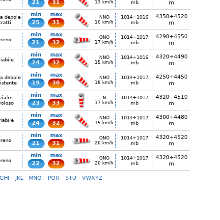
21
31
13 km/h
mb
m
min
max
4350÷4520
ia debole
1014÷1016
NNO
25
31
tratti
10 km/h
mb
m
min
max
4290÷4550
1014÷1017
ONO
ereno
21
32
17 km/h
mb
m
min
max
4320÷4490
1014÷1016
NNO
iabile
24
32
15 km/h
mb
m
min
max
4250÷4450
ia debole
1014÷1017
NNO
19
30
istente
18 km/h
mb
m
min
max
4320÷4510
zialm.
1014÷1017
N
23
33
voloso
17 km/h
mb
m
min
max
4300÷4480
1014÷1017
NNO
iabile
24
32
15 km/h
mb
m
min
max
4320÷4520
1014÷1017
ONO
ereno
21
31
20 km/h
mb
m
min
max
4320÷4520
1014÷1017
ONO
ereno
22
32
20 km/h
mb
m
GHI
-
JKL
-
MNO
-
PQR
-
STU
-
VWXYZ