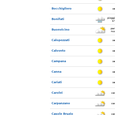
Bocchigliero
s
piogg
Bonifati
a 
par
Buonvicino
nu
Calopezzati
s
Caloveto
s
Campana
s
Canna
s
Cariati
s
Carolei
var
Carpanzano
var
Casole Bruzio
var