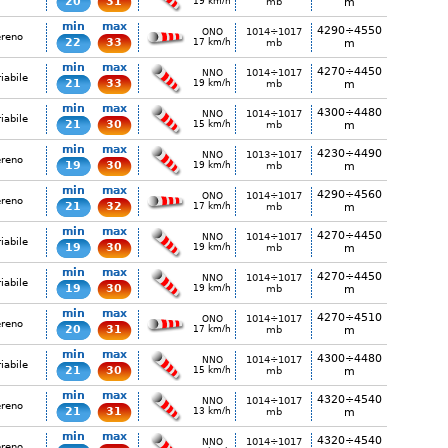
20
31
19 km/h
mb
m
min
max
4290÷4550
1014÷1017
ONO
ereno
22
33
17 km/h
mb
m
min
max
4270÷4450
1014÷1017
NNO
iabile
21
33
19 km/h
mb
m
min
max
4300÷4480
1014÷1017
NNO
iabile
21
30
15 km/h
mb
m
min
max
4230÷4490
1013÷1017
NNO
ereno
19
30
19 km/h
mb
m
min
max
4290÷4560
1014÷1017
ONO
ereno
21
32
17 km/h
mb
m
min
max
4270÷4450
1014÷1017
NNO
iabile
19
30
19 km/h
mb
m
min
max
4270÷4450
1014÷1017
NNO
iabile
19
30
19 km/h
mb
m
min
max
4270÷4510
1014÷1017
ONO
ereno
20
31
17 km/h
mb
m
min
max
4300÷4480
1014÷1017
NNO
iabile
21
30
15 km/h
mb
m
min
max
4320÷4540
1014÷1017
NNO
ereno
21
31
13 km/h
mb
m
min
max
4320÷4540
1014÷1017
NNO
ereno