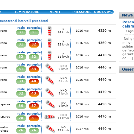
O
TEMPERATURE
VENTI
PRESSIONE
QUOTA 0°C
News
a/nascondi intervalli precedenti
Pesca
calam
reale
percepita
N
4320 m
ereno
1016 mb
7 ago
31
31
14 km/h
Nei gi
reale
percepita
N
milioni
4360 m
ereno
1016 mb
31
32
12 km/h
solida
dell'ac
reale
percepita
N
garanti
4410 m
ereno
1016 mb
32
32
11 km/h
del... [
reale
percepita
NNO
4440 m
ereno
1016 mb
31
33
Osserv
9 km/h
reale
percepita
NNO
4440 m
ereno
1016 mb
33
40
6 km/h
reale
percepita
NNO
4470 m
ereno
1016 mb
32
43
7 km/h
reale
percepita
NO
4490 m
 sparse
1016 mb
30
37
9 km/h
reale
percepita
ONO
4470 m
 sparse
1016 mb
28
31
11 km/h
reale
percepita
zialm.
NO
4440 m
1017 mb
26
26
voloso
12 km/h