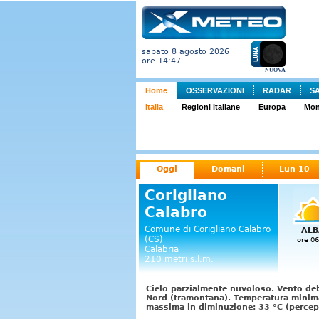
sabato 8 agosto 2026
ore 14:47
NUOVA
Home
OSSERVAZIONI
RADAR
S
Italia
Regioni italiane
Europa
Mo
Oggi
Domani
Lun 10
Corigliano
Calabro
Comune di Corigliano Calabro
ALB
(CS)
ore 06
Calabria
210 metri s.l.m.
Cielo parzialmente nuvoloso. Vento deb
Nord (tramontana). Temperatura minima
massima in diminuzione: 33 °C (percepi