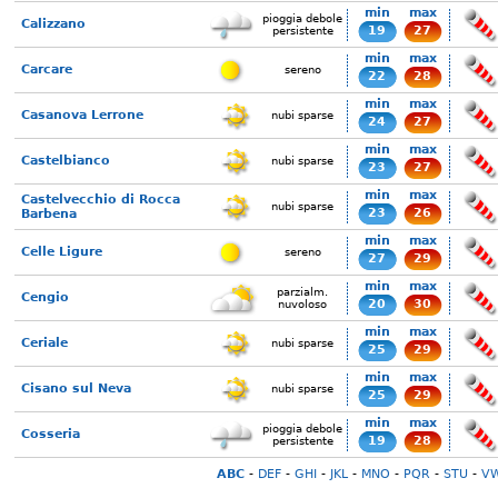
min
max
pioggia debole
Calizzano
19
27
persistente
min
max
Carcare
sereno
22
28
min
max
Casanova Lerrone
nubi sparse
24
27
min
max
Castelbianco
nubi sparse
23
27
min
max
Castelvecchio di Rocca
nubi sparse
23
26
Barbena
min
max
Celle Ligure
sereno
27
29
min
max
parzialm.
Cengio
20
30
nuvoloso
min
max
Ceriale
nubi sparse
25
29
min
max
Cisano sul Neva
nubi sparse
25
29
min
max
pioggia debole
Cosseria
19
28
persistente
ABC
-
DEF
-
GHI
-
JKL
-
MNO
-
PQR
-
STU
-
V