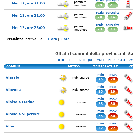
reale
percepita
parzialm.
Mer 12, ore 21:00
24
24
nuvoloso
reale
percepita
parzialm.
Mer 12, ore 22:00
24
24
nuvoloso
reale
percepita
parzialm.
Mer 12, ore 23:00
23
23
nuvoloso
Visualizza intervalli di:
1 ora
|
3 ore
Gli altri comuni della provincia di 
ABC
-
DEF
-
GHI
-
JKL
-
MNO
-
PQR
-
STU
-
V
COMUNE
METEO
TEMPERATURE
VE
min
max
Alassio
nubi sparse
25
29
min
max
Albenga
nubi sparse
25
29
min
max
Albisola Marina
sereno
25
30
min
max
Albisola Superiore
sereno
25
30
min
max
Altare
sereno
22
27