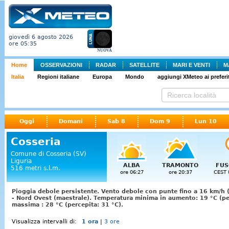
giovedì 6 agosto 2026
ore 05:35
NUOVA
Home
OSSERVAZIONI
RADAR
SATELLITE
MARI E VENTI
M
Italia
Regioni italiane
Europa
Mondo
aggiungi XMeteo ai preferit
Oggi
Domani
Sab 8
Dom 9
Lun 10
Cosseria
Comune di Cosseria (SV)
Liguria
ALBA
TRAMONTO
FUS
516 metri s.l.m.
ore 06:27
ore 20:37
CEST 
Pioggia debole persistente. Vento debole con punte fino a 16 km/h 
- Nord Ovest (maestrale). Temperatura minima in aumento: 19 °C (pe
massima : 28 °C (percepita: 31 °C).
Visualizza intervalli di:
1 ora
|
3 ore