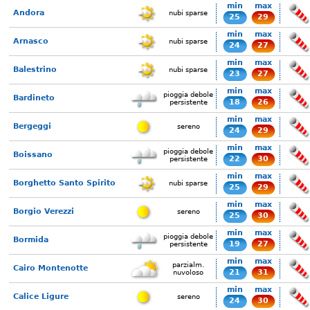
min
max
Andora
nubi sparse
25
29
min
max
Arnasco
nubi sparse
24
27
min
max
Balestrino
nubi sparse
23
27
min
max
pioggia debole
Bardineto
18
26
persistente
min
max
Bergeggi
sereno
24
29
min
max
pioggia debole
Boissano
22
30
persistente
min
max
Borghetto Santo Spirito
nubi sparse
25
29
min
max
Borgio Verezzi
sereno
25
30
min
max
pioggia debole
Bormida
19
27
persistente
min
max
parzialm.
Cairo Montenotte
21
31
nuvoloso
min
max
Calice Ligure
sereno
24
30