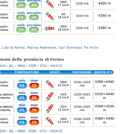
reale
percepita
zialm.
NNO
4400 m
1019 mb
24
24
voloso
17 km/h
reale
percepita
zialm.
NO
4390 m
1019 mb
24
24
voloso
18 km/h
reale
percepita
zialm.
ONO
4380 m
1019 mb
23
23
voloso
18 km/h
,
Lido di Fermo
,
Marina Palmense
,
San Tommaso Tre Archi
comuni della provincia di Fermo
GHI
-
JKL
-
MNO
-
PQR
-
STU
-
VWXYZ
O
TEMPERATURE
VENTI
PRESSIONE
QUOTA 0°C
min
max
4380÷4490
zialm.
1018÷1019
NNO
22
29
voloso
20 km/h
mb
m
min
max
4320÷4440
ia debole
1019÷1021
OSO
21
28
istente
15 km/h
mb
m
min
max
4360÷4500
ia debole
1018÷1020
OSO
21
30
istente
14 km/h
mb
m
min
max
4380÷4490
zialm.
1018÷1019
NNO
22
29
voloso
20 km/h
mb
m
GHI
-
JKL
-
MNO
-
PQR
-
STU
-
VWXYZ