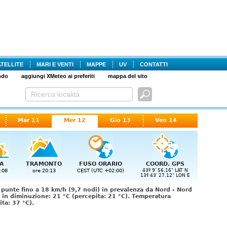
ATELLITE
MARI E VENTI
MAPPE
UV
CONTATTI
ndo
aggiungi XMeteo ai preferiti
mappa del sito
Mar 11
Mer 12
Gio 13
Ven 14
A
TRAMONTO
FUSO ORARIO
COORD. GPS
:08
ore 20:13
CEST (UTC +02:00)
43º 9' 56,16" LAT N
13º 43' 27,12" LON E
 punte fino a 18 km/h (9,7 nodi) in prevalenza da Nord - Nord
in diminuzione: 21 °C (percepita: 21 °C). Temperatura
ta: 37 °C).