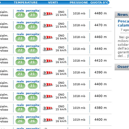
O
TEMPERATURE
VENTI
PRESSIONE
QUOTA 0°C
reale
percepita
zialm.
ONO
4480 m
1018 mb
News
23
23
voloso
15 km/h
Pesca
reale
percepita
zialm.
ONO
4470 m
calam
1018 mb
22
22
voloso
15 km/h
7 ago
reale
percepita
zialm.
ONO
4460 m
1018 mb
Nei gi
22
22
voloso
16 km/h
milioni
solida
reale
percepita
zialm.
ONO
dell'ac
4440 m
1018 mb
22
22
voloso
16 km/h
garanti
del... [
reale
percepita
zialm.
ONO
4410 m
1018 mb
21
21
voloso
16 km/h
Osserv
reale
percepita
zialm.
ONO
4390 m
1018 mb
21
21
voloso
16 km/h
reale
percepita
zialm.
ONO
4400 m
1018 mb
21
21
voloso
16 km/h
reale
percepita
zialm.
ONO
4400 m
1018 mb
21
21
voloso
16 km/h
reale
percepita
zialm.
ONO
4380 m
1019 mb
23
23
voloso
15 km/h
reale
percepita
zialm.
ONO
4400 m
1019 mb
26
26
voloso
16 km/h
reale
percepita