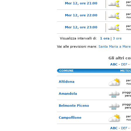
par
Mer 12, ore 21:00
nu
par
Mer 12, ore 22:00
nu
par
Mer 12, ore 23:00
nu
Visualizza intervalli di:
1 ora
|
3 ore
Vai alle previsioni mare:
Santa Maria a Mare
Gli altri 
ABC
-
DEF
-
COMUNE
METE
par
Altidona
nu
piogg
Amandola
pers
piogg
Belmonte Piceno
pers
par
Campofilone
nu
ABC
-
DEF
-