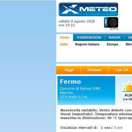
sabato 8 agosto 2026
ore 19:22
NUOVA
Home
OSSERVAZIONI
RADAR
S
Italia
Regioni italiane
Europa
Mo
Oggi
Domani
Lun 10
Fermo
Comune di Fermo (FM)
Marche
ALB
319 metri s.l.m.
ore 06
Nuvolosità variabile. Vento debole con
Ovest (maestrale). Temperatura minima 
massima in diminuzione: 30 °C (percepi
Visualizza intervalli di:
1 ora
|
3 ore