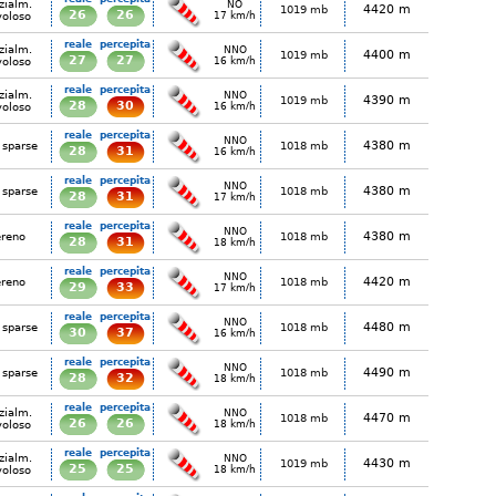
zialm.
NO
4420 m
1019 mb
26
26
voloso
17 km/h
reale
percepita
zialm.
NNO
4400 m
1019 mb
27
27
voloso
16 km/h
reale
percepita
zialm.
NNO
4390 m
1019 mb
28
30
voloso
16 km/h
reale
percepita
NNO
4380 m
 sparse
1018 mb
28
31
16 km/h
reale
percepita
NNO
4380 m
 sparse
1018 mb
28
31
17 km/h
reale
percepita
NNO
4380 m
ereno
1018 mb
28
31
18 km/h
reale
percepita
NNO
4420 m
ereno
1018 mb
29
33
17 km/h
reale
percepita
NNO
4480 m
 sparse
1018 mb
30
37
16 km/h
reale
percepita
NNO
4490 m
 sparse
1018 mb
28
32
18 km/h
reale
percepita
zialm.
NNO
4470 m
1018 mb
26
26
voloso
18 km/h
reale
percepita
zialm.
NNO
4430 m
1019 mb
25
25
voloso
18 km/h