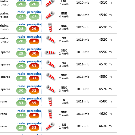
zialm.
ENE
4510 m
1020 mb
26
26
voloso
7 km/h
reale
percepita
zialm.
ENE
4540 m
1020 mb
27
27
voloso
4 km/h
reale
percepita
zialm.
NNE
4530 m
1020 mb
28
29
voloso
2 km/h
reale
percepita
zialm.
NO
4520 m
1019 mb
28
30
voloso
2 km/h
reale
percepita
ONO
4550 m
 sparse
1019 mb
29
30
2 km/h
reale
percepita
NO
4570 m
 sparse
1019 mb
29
31
3 km/h
reale
percepita
NNO
4550 m
 sparse
1018 mb
30
31
2 km/h
reale
percepita
NNO
4570 m
 sparse
1018 mb
30
31
3 km/h
reale
percepita
N
4580 m
ereno
1018 mb
31
35
1 km/h
reale
percepita
NNE
4620 m
ereno
1018 mb
31
38
2 km/h
reale
percepita
NE
4630 m
ereno
1017 mb
29
33
1 km/h