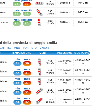
reale
percepita
E
4640 m
ereno
1018 mb
27
30
0 km/h
reale
percepita
SSE
4650 m
ereno
1018 mb
26
26
1 km/h
reale
percepita
SSO
4660 m
 sparse
1018 mb
25
25
2 km/h
ni della provincia di Reggio Emilia
GHI
-
JKL
-
MNO
-
PQR
-
STU
-
VWXYZ
O
TEMPERATURE
VENTI
PRESSIONE
QUOTA 0°C
min
max
4490÷4640
1018÷1021
NNE
iabile
21
30
9 km/h
mb
m
min
max
4470÷4660
1017÷1021
NNE
iabile
22
31
9 km/h
mb
m
min
max
4490÷4640
1018÷1021
NNE
iabile
18
27
9 km/h
mb
m
min
max
4490÷4660
1018÷1021
ENE
iabile
22
31
9 km/h
mb
m
min
max
4480÷4650
1017÷1020
OSO
iabile
23
32
10 km/h
mb
m