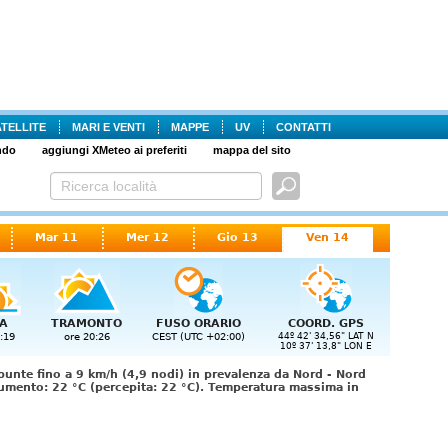
ATELLITE
MARI E VENTI
MAPPE
UV
CONTATTI
ndo
aggiungi XMeteo ai preferiti
mappa del sito
Mar 11
Mer 12
Gio 13
Ven 14
A
TRAMONTO
FUSO ORARIO
COORD. GPS
:19
ore 20:26
CEST (UTC +02:00)
44º 42' 34,56" LAT N
10º 37' 13,8" LON E
punte fino a 9 km/h (4,9 nodi) in prevalenza da Nord - Nord
aumento: 22 °C (percepita: 22 °C). Temperatura massima in