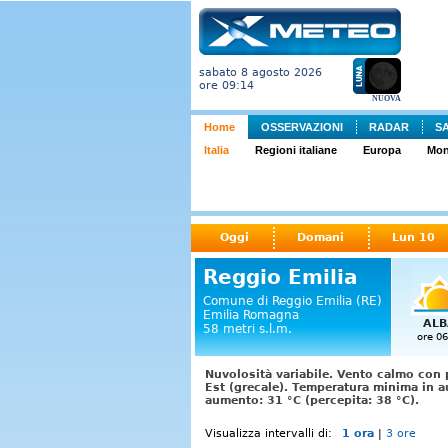
sabato 8 agosto 2026
ore 09:14
NUOVA
Home
OSSERVAZIONI
RADAR
S
Italia
Regioni italiane
Europa
Mo
Oggi
Domani
Lun 10
Reggio Emilia
Comune di Reggio Emilia (RE)
Emilia Romagna
ALB
58 metri s.l.m.
ore 06
Nuvolosità variabile. Vento calmo con 
Est (grecale). Temperatura minima in 
aumento: 31 °C (percepita: 38 °C).
Visualizza intervalli di:
1 ora
|
3 ore