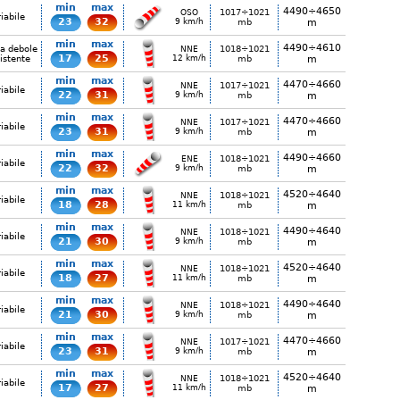
min
max
4490÷4650
1017÷1021
OSO
iabile
23
32
9 km/h
mb
m
min
max
4490÷4610
ia debole
1018÷1021
NNE
17
25
istente
12 km/h
mb
m
min
max
4470÷4660
1017÷1021
NNE
iabile
22
31
9 km/h
mb
m
min
max
4470÷4660
1017÷1021
NNE
iabile
23
31
9 km/h
mb
m
min
max
4490÷4660
1018÷1021
ENE
iabile
22
32
9 km/h
mb
m
min
max
4520÷4640
1018÷1021
NNE
iabile
18
28
11 km/h
mb
m
min
max
4490÷4640
1018÷1021
NNE
iabile
21
30
9 km/h
mb
m
min
max
4520÷4640
1018÷1021
NNE
iabile
18
27
11 km/h
mb
m
min
max
4490÷4640
1018÷1021
NNE
iabile
21
30
9 km/h
mb
m
min
max
4470÷4660
1017÷1021
NNE
iabile
23
31
9 km/h
mb
m
min
max
4520÷4640
1018÷1021
NNE
iabile
17
27
11 km/h
mb
m