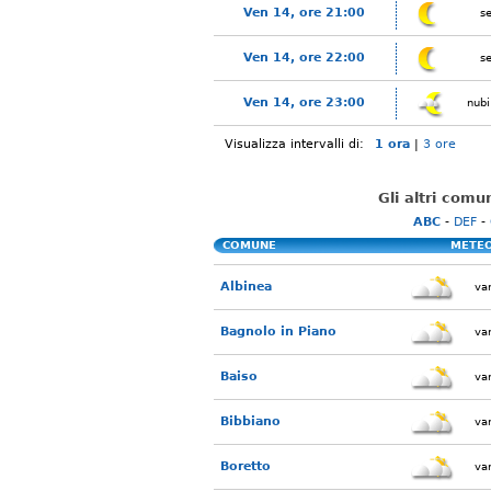
Ven 14, ore 21:00
s
Ven 14, ore 22:00
s
Ven 14, ore 23:00
nubi
Visualizza intervalli di:
1 ora
|
3 ore
Gli altri comu
ABC
-
DEF
-
COMUNE
METE
Albinea
var
Bagnolo in Piano
var
Baiso
var
Bibbiano
var
Boretto
var