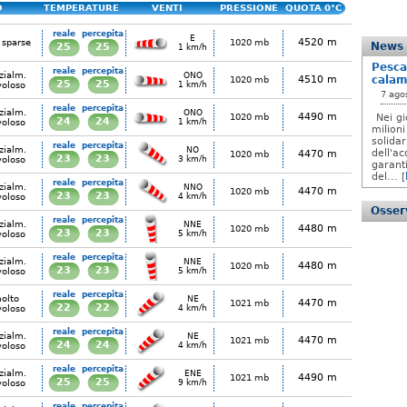
O
TEMPERATURE
VENTI
PRESSIONE
QUOTA 0°C
reale
percepita
E
4520 m
 sparse
1020 mb
News
25
25
1 km/h
Pesca
reale
percepita
zialm.
ONO
4510 m
calam
1020 mb
25
25
voloso
1 km/h
7 ago
reale
percepita
zialm.
ONO
4490 m
1020 mb
Nei gi
24
24
voloso
1 km/h
milioni
solida
reale
percepita
zialm.
NO
dell'ac
4470 m
1020 mb
23
23
voloso
3 km/h
garanti
del... [
reale
percepita
zialm.
NNO
4470 m
1020 mb
23
23
voloso
4 km/h
Osserv
reale
percepita
zialm.
NNE
4480 m
1020 mb
23
23
voloso
5 km/h
reale
percepita
zialm.
NNE
4480 m
1020 mb
23
23
voloso
5 km/h
reale
percepita
olto
NE
4470 m
1021 mb
22
22
voloso
4 km/h
reale
percepita
zialm.
NE
4470 m
1021 mb
24
24
voloso
4 km/h
reale
percepita
zialm.
ENE
4490 m
1021 mb
25
25
voloso
9 km/h
reale
percepita