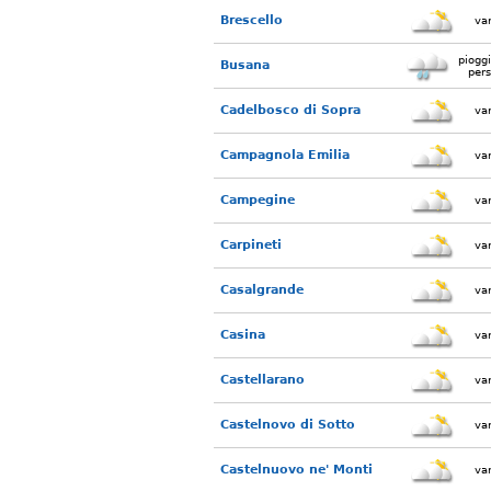
Brescello
var
piogg
Busana
pers
Cadelbosco di Sopra
var
Campagnola Emilia
var
Campegine
var
Carpineti
var
Casalgrande
var
Casina
var
Castellarano
var
Castelnovo di Sotto
var
Castelnuovo ne' Monti
var